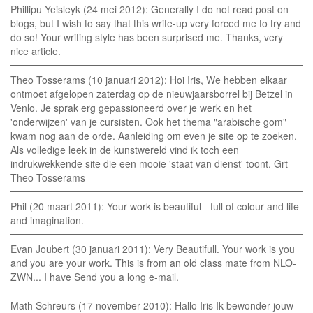
Phillipu Yeisleyk (24 mei 2012): Generally I do not read post on
blogs, but I wish to say that this write-up very forced me to try and
do so! Your writing style has been surprised me. Thanks, very
nice article.
Theo Tosserams (10 januari 2012): Hoi Iris, We hebben elkaar
ontmoet afgelopen zaterdag op de nieuwjaarsborrel bij Betzel in
Venlo. Je sprak erg gepassioneerd over je werk en het
'onderwijzen' van je cursisten. Ook het thema "arabische gom"
kwam nog aan de orde. Aanleiding om even je site op te zoeken.
Als volledige leek in de kunstwereld vind ik toch een
indrukwekkende site die een mooie 'staat van dienst' toont. Grt
Theo Tosserams
Phil (20 maart 2011): Your work is beautiful - full of colour and life
and imagination.
Evan Joubert (30 januari 2011): Very Beautifull. Your work is you
and you are your work. This is from an old class mate from NLO-
ZWN... I have Send you a long e-mail.
Math Schreurs (17 november 2010): Hallo Iris Ik bewonder jouw