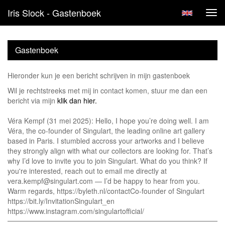
Iris Slock - Gastenboek
Tog
navi
Gastenboek
Hieronder kun je een bericht schrijven in mijn gastenboek
Wil je rechtstreeks met mij in contact komen, stuur me dan een
bericht via mijn
klik dan hier.
Véra Kempf (31 mei 2025): Hello, I hope you’re doing well. I am
Véra, the co-founder of Singulart, the leading online art gallery
based in Paris. I stumbled accross your artworks and I believe
they strongly align with what our collectors are looking for. That’s
why I’d love to invite you to join Singulart. What do you think? If
you're interested, reach out to email me directly at
vera.kempf@singulart.com — I’d be happy to hear from you.
Warm regards, https://byleth.nl/contactCo-founder of Singulart
https://bit.ly/InvitationSingulart_en
https://www.instagram.com/singulartofficial/