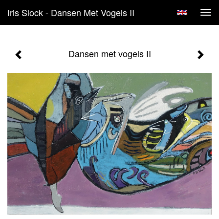
Iris Slock - Dansen Met Vogels II
Tog
navi
Dansen met vogels II